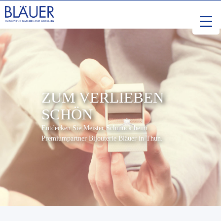
ZUM VERLIEBEN
SCHÖN
Entdecken Sie Meister Schmuck beim
Premiumpartner Bijouterie Bläuer in Thun.